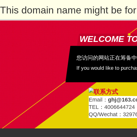
This domain name might be for
WELCOME T
您访问的网站正在筹备中
If you would like to purc
Email：
ghj@163.
TEL：4006644724
QQ/Wechat：3297